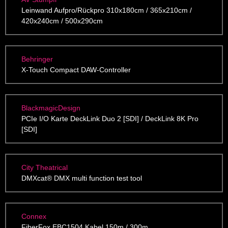
Leinwand Aufpro/Rückpro 310x180cm / 365x210cm /
420x240cm / 500x290cm
Behringer
X-Touch Compact DAW-Controller
BlackmagicDesign
PCIe I/O Karte DeckLink Duo 2 [SDI] / DeckLink 8K Pro
[SDI]
City Theatrical
DMXcat® DMX multi function test tool
Connex
FiberFox EBC1504 Kabel 150m / 300m